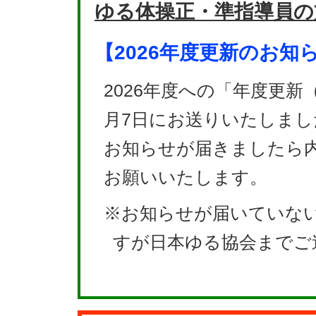
ゆる体操正・準指導員の
【2026年度更新のお知
2026年度への「年度更新
月7日にお送りいたしまし
お知らせが届きましたら
お願いいたします。
※お知らせが届いていな
すが日本ゆる協会までご