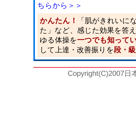
ちらから＞＞
かんたん！
「肌がきれいに
た」など、感じた効果を答
ゆる体操を
一つでも知って
して上達・改善振りを
段・級
Copyright(C)2007日