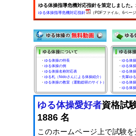
ゆる体操指導危機対応指針を策定しました。
ゆる体操指導危機対応指針
（PDFファイル、6ペー
・
ゆる体操の特長
・
ゆる体
・
ゆる体操の例
・
ゆる体
・
ゆる体操名称対応表
・
ゆる体
・
ゆる札（Nidoさんによる体操紹介）
・
先輩ゆ
・
ゆる体操の教室（運動総研のサイト）
・
ゆる体
・
ゆる体
ゆる体操愛好者
資格試
1886 名
このホームページ上で試験