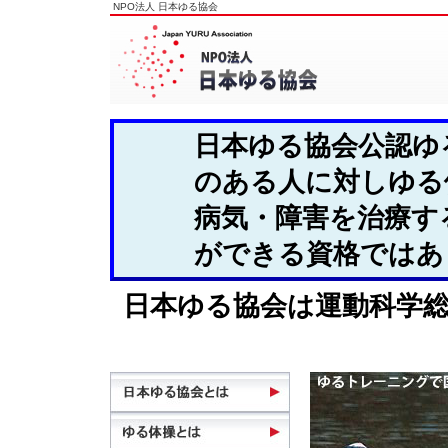
NPO法人 日本ゆる協会
日本ゆる協会公認ゆ
のある人に対しゆる
病気・障害を治療す
ができる資格ではあ
日本ゆる協会は運動科学