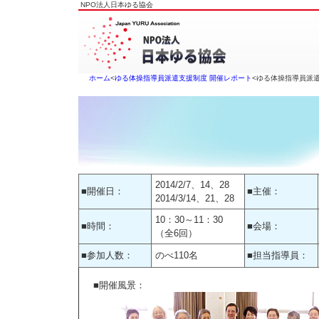
NPO法人日本ゆる協会
ホーム
<
ゆる体操指導員派遣支援制度 開催レポート
<ゆる体操指導員派
2014/2/7、14、28
■開催日：
■主催：
2014/3/14、21、28
10：30～11：30
■時間：
■会場：
（全6回）
■参加人数：
のべ110名
■担当指導員：
■開催風景：