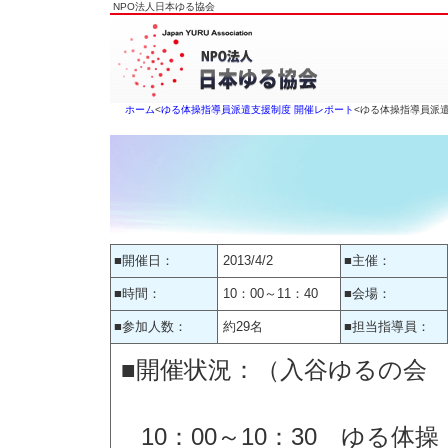
NPO法人日本ゆる協会
ホーム
<
ゆる体操指導員派遣支援制度 開催レポート
<ゆる体操指導員派
■開催日：
2013/4/2
■主催：
■時間：
10：00～11：40
■会場：
■参加人数：
約29名
■担当指導員：
■開催状況：（入谷ゆるの会
10：00～10：30 ゆる