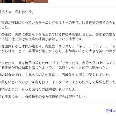
理法人会 島村信仁様）
が毎週水曜日に行っているモーニングセミナーの中で、ゆる体操の講習会を石
ました。
介の後に、実際に参加者３５名全員でゆる体操を実施しました。参加者の主な
が７割。他３割は各企業の社員が参加している比率です。
い雰囲気もゆる体操が始まり、実際に「スリスリ」「ギュー」「ドサー」「ド
ながら行うことで、雰囲気が柔らかくなり、参加者の方から大きな笑いの声が
ゾさせたり、首を椅子の背もたれにゴリゴリ当てたり、自分の足の上にふくら
する体操が特に効果を感じたようで、「気持ちいい」との声も聞かれた。
後の朝食会では、２５名もの方が参加し、石崎先生を囲んで話をしていた。
が欲しいという方が、４名もおり、インターネットから注文して発送を行った
現物があれば、もっと売れたのは間違いありません。
度も非常に高く、石崎先生のゆる体操講習会は好評でした。
開催レ