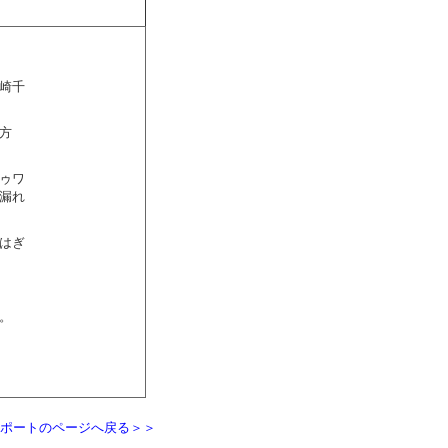
崎千
方
ゥワ
漏れ
はぎ
。
ポートのページへ戻る＞＞