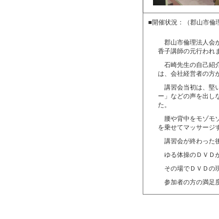
■開催状況：（郡山市倫
郡山市倫理法人会
香子講師の元行われ
石崎先生の自己紹
は、会社経営者の方
講習会当初は、堅
ー」などの声を出し
た。
腰や背中をモゾモ
を乗せてマッサージ
講習会が終わった
ゆる体操のＤＶＤ
その場でＤＶＤの
参加者の方の満足