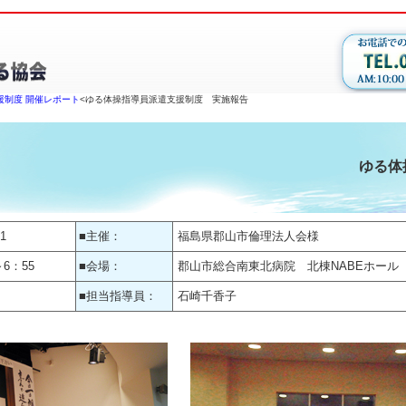
援制度 開催レポート
<ゆる体操指導員派遣支援制度 実施報告
ゆる体
/1
■主催：
福島県郡山市倫理法人会様
～6：55
■会場：
郡山市総合南東北病院 北棟NABEホール
■担当指導員：
石崎千香子