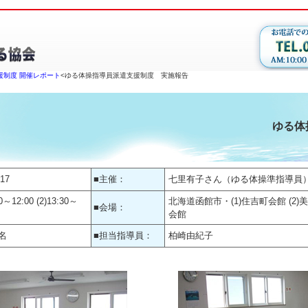
援制度 開催レポート
<ゆる体操指導員派遣支援制度 実施報告
ゆる体
/17
■主催：
七里有子さん（ゆる体操準指導員
00～12:00 (2)13:30～
北海道函館市・(1)住吉町会館 (2)
■会場：
会館
名
■担当指導員：
柏崎由紀子