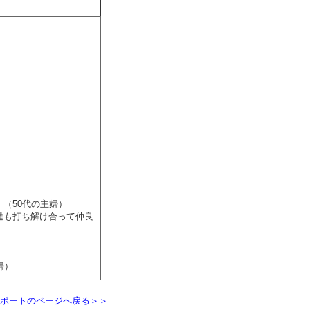
（50代の主婦）
達も打ち解け合って仲良
婦）
ポートのページへ戻る＞＞