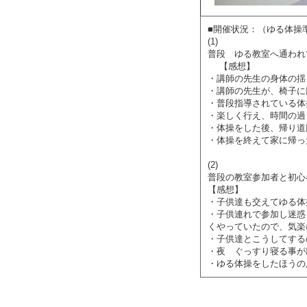
■開催状況：（ゆる体操
(1)
普段 ゆる教室へ通われ
【感想】
・講師の先生の身体の揺
・講師の先生が、椅子に
・普段指導されている体
・楽しく行え、時間の過
・体操をした後、帰り道
・体操を終えて家に帰っ
(2)
普段の教室参加者と初心
【感想】
・子供達も交えてゆる体
・子供連れで参加し迷惑
くやっていたので、気楽
・子供達とこうしてする
・夜 ぐっすり寝る事が
・ゆる体操をしたほうの